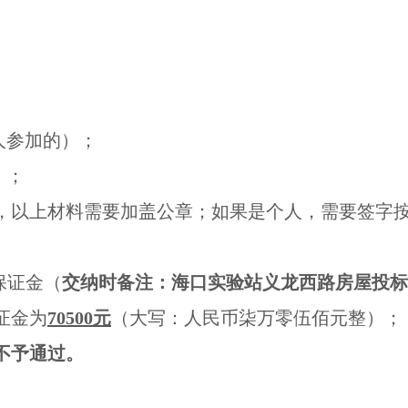
；
人参加的）；
）；
，以上材料需要加盖公章；如果是个人，需要签字
标保证金（
交纳时备注：海口实验站义龙西路房屋投标
证金为
70500
元
（大写：人民币柒万零伍佰元整）；
不予通过。