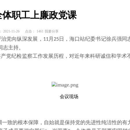
全体职工上廉政党课
021-11-26
点击：
1461
我要分享
严治党向纵深发展，
月
日，海口站纪委书记徐兵强同
11
25
同志主持。
共产党纪检监察工作发展历程，对近年来科研诚信和学术
会议现场
一致的根本保障，自始就是保持党的先进性纯洁性的有