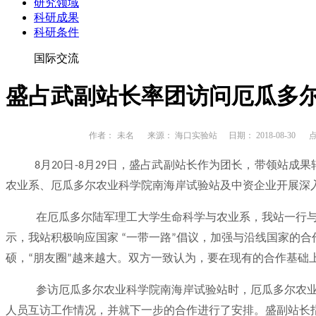
研究领域
科研成果
科研条件
国际交流
盛占武副站长率团访问厄瓜多
作者：
未名
来源： 海口实验站
日期： 2018-08-30
点
月
日
月
日，盛占武副站长作为团长，带领站成果
8
20
-8
29
农业系、厄瓜多尔农业科学院南海岸试验站及中资企业开展深
在厄瓜多尔陆军理工大学生命科学与农业系，我站一行
示，我站积极响应国家
一带一路
倡议，加强与沿线国家的合
“
”
硕，
朋友圈
越来越大。双方一致认为，要在现有的合作基础
“
”
参访厄瓜多尔农业科学院南海岸试验站时，厄瓜多尔农
人员互访工作情况，并就下一步的合作进行了安排。盛副站长