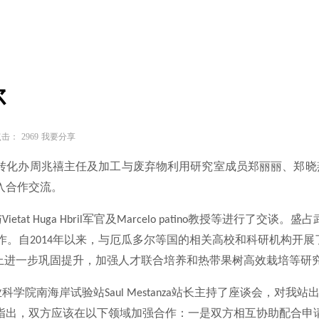
尔
击：
2969
我要分享
转化办周兆禧主任及加工与废弃物利用研究室成员郑丽丽、郑晓
入合作交流。
与
军官及
教授等进行了交谈。盛占
Vietat Huga Hbril
Marcelo patino
作。自
年以来，与厄瓜多尔等国的相关高校和科研机构开展
2014
上进一步巩固提升，加强人才联合培养和热带果树高效栽培等研
业科学院南海岸试验站
站长主持了座谈会，对我站
Saul Mestanza
指出，双方应该在以下领域加强合作：一是双方相互协助配合申