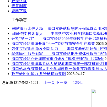
政策法规
规章制度
资料下载
工作动态
民呼我为 水停人动 —海口实验站应急响应保障群众用水
田间传技 校园育人——中国热带农业科学院海口实验站
开割“第一刀” ——海口实验站2026年橡胶生产开启新征
海口实验站组织开展“五一”劳动节前安全生产检查
2026-0
强化过程管理 激发创新活力 ——海口实验站科研项目中
聚焦民生 服务到家 ——海口实验站把免费体检服务“送”
海口实验站召开海南省重点研发 “揭榜挂帅”项目启动会
2
海口实验站组织离退休人员观看海南省老干部红椰宣讲团
海口站承办海南省大中小学思政课一体化实践教学展示活动
政产研协同聚力 共绘橄榄新蓝图
2026-04-17
总记录1217条[2 / 122]
← 上一页
下一页 →
1
2
3
4
...